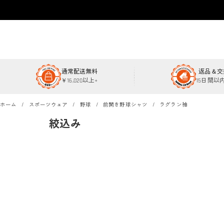
通常配送無料
返品＆交
￥16,020以上+
15日間以
ホーム
スポーツウェア
野球
前開き野球シャツ
ラグラン袖
絞込み