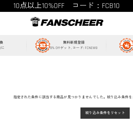
10点以上10%OFF コード：FCB10
15点以上15%OFF コード：FCB15
換
無料新規登録
内に
8% Offゲット, コード: FCNEW8
指定された条件に該当する商品が見つかりませんでした。絞り込み条件を
絞り込み条件をリセット