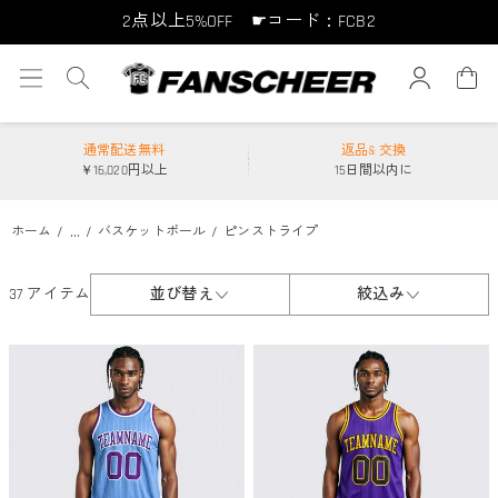
2点以上5%OFF ☛コード：FCB2
10点以上10%OFF ☛コード：FCB10
15点以上15%OFF ☛コード：FCB15
通常配送無料
返品& 交換
￥16,020円以上
15日間以内に
...
ホーム
バスケットボール
ピンストライプ
37 アイテム
並び替え
絞込み