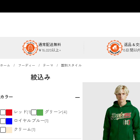
通常配送無料
返品＆交
￥16,020以上+
15日間以
ホーム
フーディー
テーマ
国別スタイル
絞込み
カラー
レッド(1)
グリーン(4)
ロイヤルブルー(1)
クリーム(1)