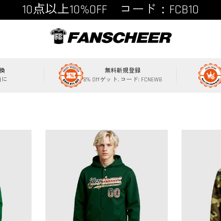
10点以上10%OFF コード：FCB10
15点以上15%OFF コード：FCB15
換
無料新規登録
内に
8% Offゲット, コード: FCNEW8