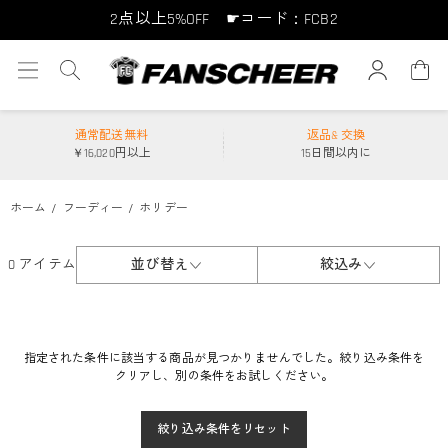
2点以上5%OFF ☛コード：FCB2
10点以上10%OFF ☛コード：FCB10
15点以上15%OFF ☛コード：FCB15
通常配送無料
返品& 交換
￥16,020円以上
15日間以内に
ホーム
フーディー
ホリデー
0 アイテム
並び替え
絞込み
指定された条件に該当する商品が見つかりませんでした。絞り込み条件を
クリアし、別の条件をお試しください。
絞り込み条件をリセット