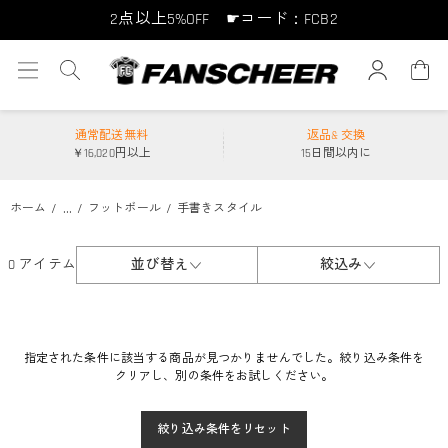
2点以上5%OFF ☛コード：FCB2
10点以上10%OFF ☛コード：FCB10
15点以上15%OFF ☛コード：FCB15
通常配送無料
返品& 交換
￥16,020円以上
15日間以内に
...
ホーム
フットボール
手書きスタイル
0 アイテム
並び替え
絞込み
指定された条件に該当する商品が見つかりませんでした。絞り込み条件を
クリアし、別の条件をお試しください。
絞り込み条件をリセット